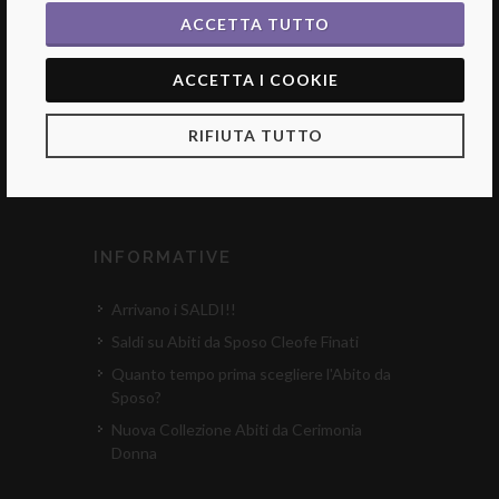
ACCETTA TUTTO
CONTATTI
ACCETTA I COOKIE
Telefono:
0571710069
RIFIUTA TUTTO
Fax:
0571 710069
Email:
info@lauraromagnoliatelier.it
INFORMATIVE
Arrivano i SALDI!!
Saldi su Abiti da Sposo Cleofe Finati
Quanto tempo prima scegliere l'Abito da
Sposo?
Nuova Collezione Abiti da Cerimonia
Donna