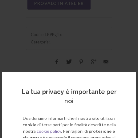
PROVALO IN ATELIER
Codice:
LP9PvjTo
Categoria:
.
La tua
privacy
è importante per
noi
Prodotti correlati
Desideriamo informarti che il nostro sito utilizza i
cookie
di terze parti per le finalità descritte nella
nostra
cookie policy
. Per ragioni di
protezione e
sicurezza
è necessario il consenso preventivo al