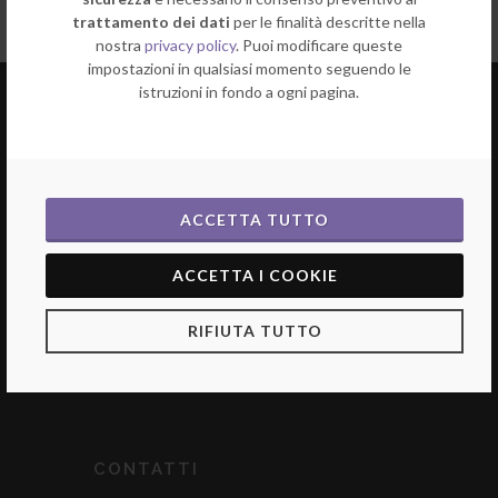
trattamento dei dati
per le finalità descritte nella
nostra
privacy policy
. Puoi modificare queste
impostazioni in qualsiasi momento seguendo le
istruzioni in fondo a ogni pagina.
ACCETTA TUTTO
ACCETTA I COOKIE
Indirizzo:
RIFIUTA TUTTO
Via Jacopo Carrucci 40
50053 Empoli (FI)
CONTATTI